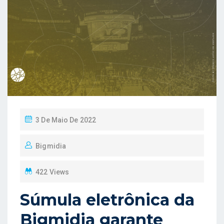
C
P
3 De Maio De 2022
O
Bigmidia
S
T
422 Views
E
D
Súmula eletrônica da
O
Bigmidia garante
N