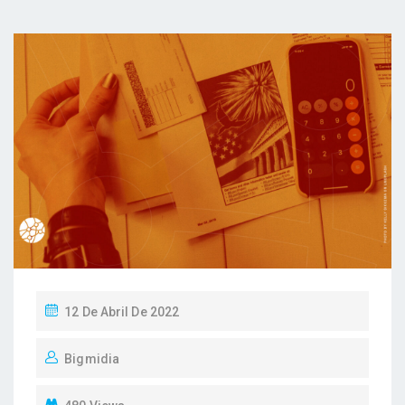
P
12 De Abril De 2022
O
Bigmidia
S
T