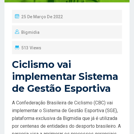
P
25 De Março De 2022
O
Bigmidia
S
T
513 Views
E
D
Ciclismo vai
O
implementar Sistema
N
de Gestão Esportiva
A Confederação Brasileira de Ciclismo (CBC) vai
implementar o Sistema de Gestão Esportiva (SGE),
plataforma exclusiva da Bigmidia que já é utilizada
por centenas de entidades do desporto brasileiro. A
parceria visa a aprimorar os processos gerenciais