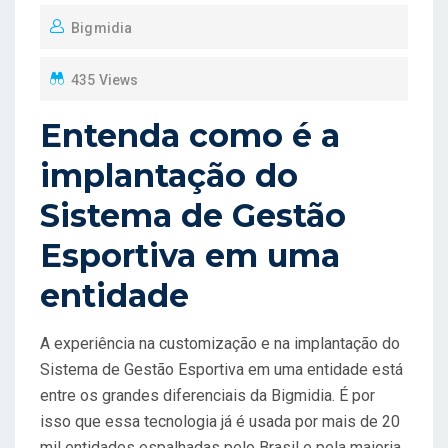
O
Bigmidia
S
T
435 Views
E
D
Entenda como é a
O
implantação do
N
Sistema de Gestão
Esportiva em uma
entidade
A experiência na customização e na implantação do
Sistema de Gestão Esportiva em uma entidade está
entre os grandes diferenciais da Bigmidia. É por
isso que essa tecnologia já é usada por mais de 20
mil entidades espalhadas pelo Brasil e pela maioria