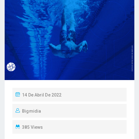
P
14 De Abril De 2022
O
Bigmidia
S
T
385 Views
E
D