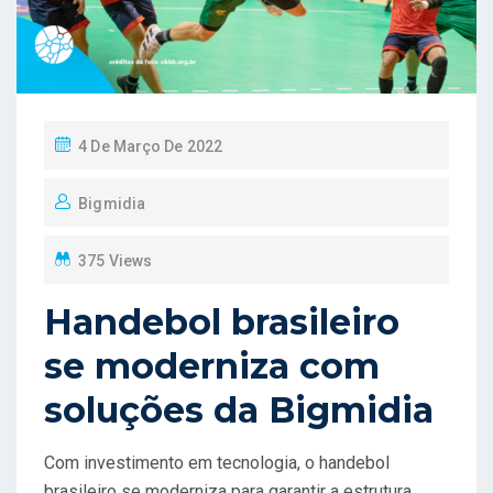
P
4 De Março De 2022
O
Bigmidia
S
T
375 Views
E
D
Handebol brasileiro
O
se moderniza com
N
soluções da Bigmidia
Com investimento em tecnologia, o handebol
brasileiro se moderniza para garantir a estrutura