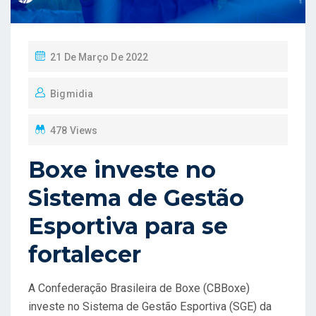
P
21 De Março De 2022
O
Bigmidia
S
T
478 Views
E
D
Boxe investe no
O
Sistema de Gestão
N
Esportiva para se
fortalecer
A Confederação Brasileira de Boxe (CBBoxe)
investe no Sistema de Gestão Esportiva (SGE) da