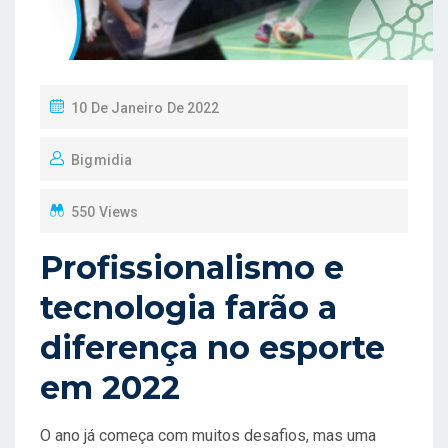
P
10 De Janeiro De 2022
O
Bigmidia
S
T
550 Views
E
D
Profissionalismo e
O
tecnologia farão a
N
diferença no esporte
em 2022
O ano já começa com muitos desafios, mas uma