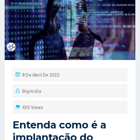
P
8 De Abril De 2022
O
Bigmidia
S
T
435 Views
E
D
Entenda como é a
O
implantação do
N