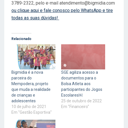
3789-2322, pelo e-mail
atendimento@bigmidia.com
ou clique aqui e fale conosco pelo WhatsApp e tire
todas as suas dúvidas!
Relacionado
Bigmidia é a nova
SGE agiliza acesso a
parceira do
documentos para o
Mempodera, projeto
Bolsa Atleta aos
que muda a realidade
participantes do Jogos
de crianças e
Escolares￼
adolescentes
25 de outubro de 2022
10 de julho de 2021
Em "Financeiro"
Em "Gestão Esportiva"