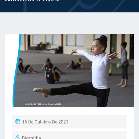
C
P
16 De Outubro De 2021
O
Bigmidia
S