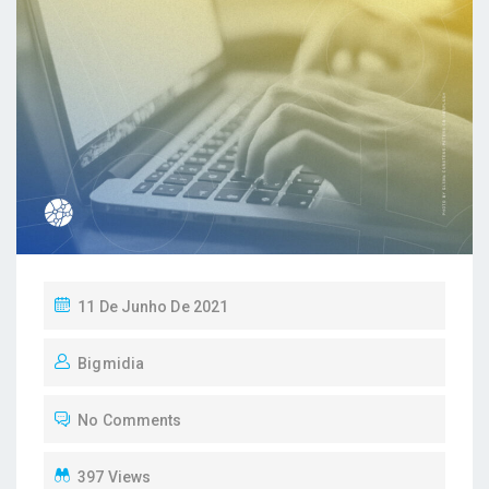
P
11 De Junho De 2021
O
Bigmidia
S
T
No Comments
E
D
397 Views
O