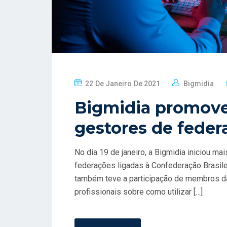
P
22 De Janeiro De 2021
Bigmidia
O
Bigmidia promove
S
T
gestores de fede
E
D
No dia 19 de janeiro, a Bigmidia iniciou m
O
federações ligadas à Confederação Brasil
N
também teve a participação de membros das
profissionais sobre como utilizar […]