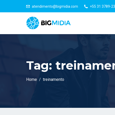
atendimento@bigmidia.com
+55 31 3789-2
Tag:
treiname
Home
treinamento