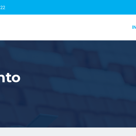
322
I
nto