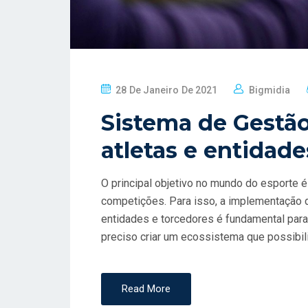
P
28 De Janeiro De 2021
Bigmidia
O
Sistema de Gestão
S
T
atletas e entidade
E
D
O principal objetivo no mundo do esporte 
O
competições. Para isso, a implementação d
N
entidades e torcedores é fundamental par
preciso criar um ecossistema que possibili
Read More