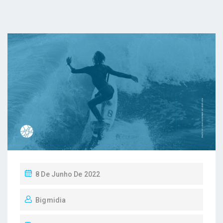
P
8 De Junho De 2022
O
Bigmidia
S
T