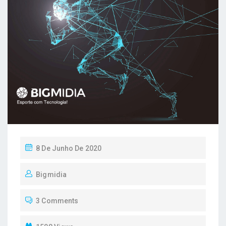
P
8 De Junho De 2020
C
O
Bigmidia
S
T
3 Comments
E
D