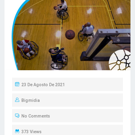
P
23 De Agosto De 2021
O
Bigmidia
S
T
No Comments
E
D
373 Views
O