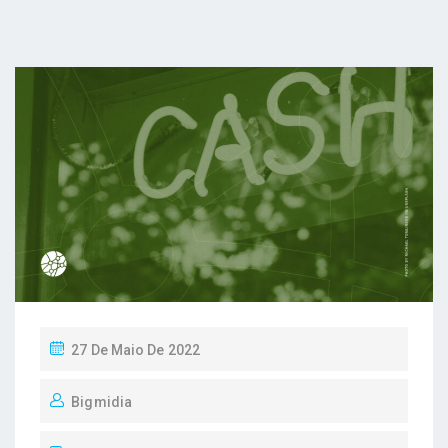
P
27 De Maio De 2022
O
Bigmidia
S
T