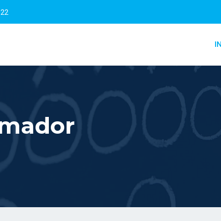
322
I
amador