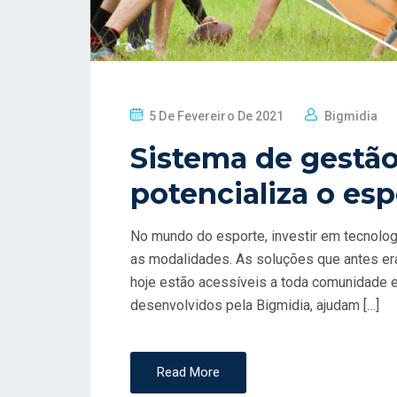
P
5 De Fevereiro De 2021
Bigmidia
O
Sistema de gestão
S
T
potencializa o es
E
D
No mundo do esporte, investir em tecnologi
O
as modalidades. As soluções que antes eram
N
hoje estão acessíveis a toda comunidade 
desenvolvidos pela Bigmidia, ajudam […]
Read More