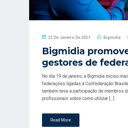
P
22 De Janeiro De 2021
Bigmidia
O
Bigmidia promove
S
T
gestores de fede
E
D
No dia 19 de janeiro, a Bigmidia iniciou m
O
federações ligadas à Confederação Brasil
N
também teve a participação de membros das
profissionais sobre como utilizar […]
Read More