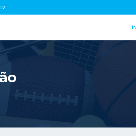
322
I
ção